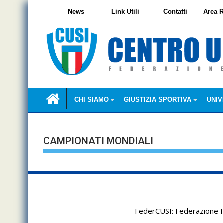
Skip
News
Link Utili
Contatti
Area R
to
content
CHI SIAMO
GIUSTIZIA SPORTIVA
UNIV
CAMPIONATI MONDIALI
FederCUSI: Federazione It