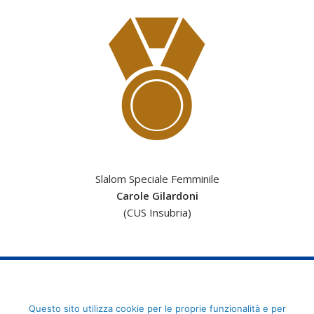
Slalom Speciale Femminile
Carole Gilardoni
(CUS Insubria)
FederCUSI: Federazione Italiana dello Sport Universitario - Via
Questo sito utilizza cookie per le proprie funzionalità e per