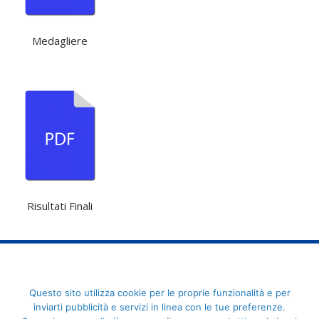
Medagliere
Risultati Finali
FederCUSI: Federazione Italiana dello Sport Universitario - Via
Questo sito utilizza cookie per le proprie funzionalità e per
Angelo Brofferio, 7 - 00195 Roma - C.F. 80109270589
inviarti pubblicità e servizi in linea con le tue preferenze.