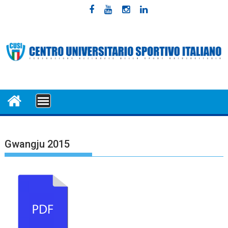
Skip
to
content
MENU
Gwangju 2015