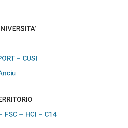
NIVERSITA’
SPORT – CUSI
Anciu
ERRITORIO
 – FSC – HCI – C14