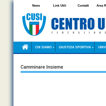
Skip
News
Link Utili
Contatti
Area R
to
content
CHI SIAMO
GIUSTIZIA SPORTIVA
UNIV
Camminare Insieme