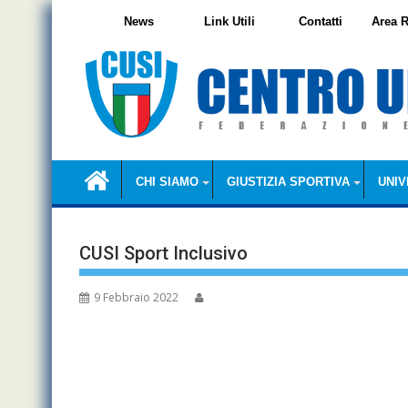
Skip
News
Link Utili
Contatti
Area R
to
content
CHI SIAMO
GIUSTIZIA SPORTIVA
UNIV
CUSI Sport Inclusivo
9 Febbraio 2022