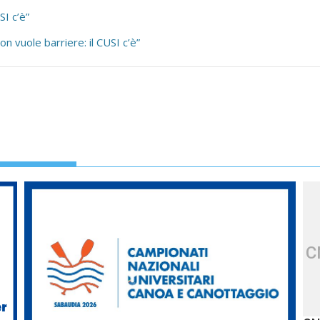
SI c’è”
n vuole barriere: il CUSI c’è”
C