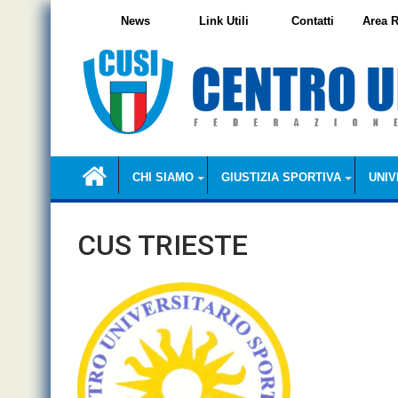
Skip
News
Link Utili
Contatti
Area R
to
content
CHI SIAMO
GIUSTIZIA SPORTIVA
UNIV
CUS TRIESTE