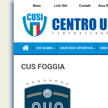
Skip
News
Link Utili
Contatti
Area R
to
content
CHI SIAMO
GIUSTIZIA SPORTIVA
UNIV
CUS FOGGIA