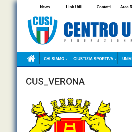
Skip
News
Link Utili
Contatti
Area R
to
content
CHI SIAMO
GIUSTIZIA SPORTIVA
UNIV
CUS_VERONA