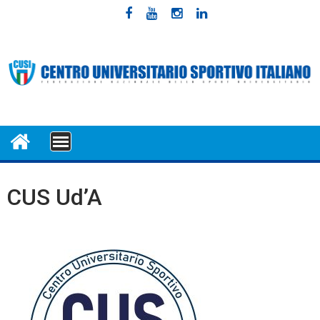
Skip
to
content
MENU
CUS Ud’A