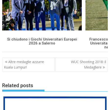
Si chiudono i Giochi Universitari Europei
Francesco 
2026 a Salerno
Universitar
nel
Navigazione
Altre medaglie azzurre
WUC Shooting 2018: il
articoli
Kuala Lumpur!
Medagliere
Related posts