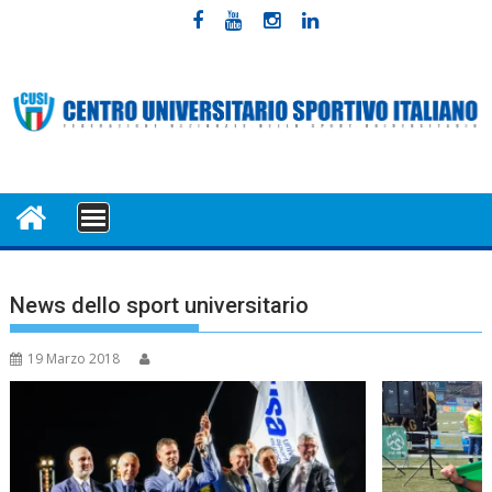
Skip
to
content
MENU
News dello sport universitario
19 Marzo 2018