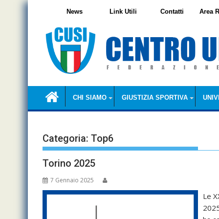
Skip
News
Link Utili
Contatti
Area R
to
content
CHI SIAMO
GIUSTIZIA SPORTIVA
UNIV
Categoria:
Top6
Torino 2025
7 Gennaio 2025
Le X
2025 