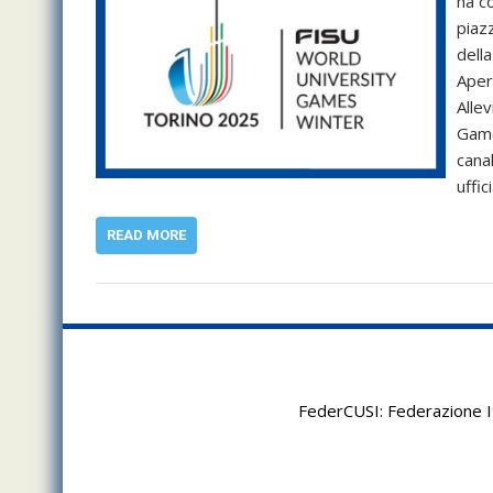
ha c
piaz
dell
Aper
Allev
Game
cana
uffi
READ MORE
FederCUSI: Federazione It