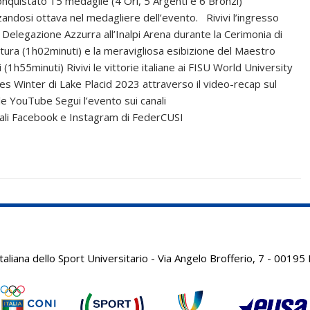
onquistato 15 medaglie (4 Ori, 5 Argenti e 6 Bronzi)
zandosi ottava nel medagliere dell’evento. Rivivi l’ingresso
a Delegazione Azzurra all’Inalpi Arena durante la Cerimonia di
tura (1h02minuti) e la meravigliosa esibizione del Maestro
i (1h55minuti) Rivivi le vittorie italiane ai FISU World University
s Winter di Lake Placid 2023 attraverso il video-recap sul
le YouTube Segui l’evento sui canali
ciali Facebook e Instagram di FederCUSI
aliana dello Sport Universitario - Via Angelo Brofferio, 7 - 001