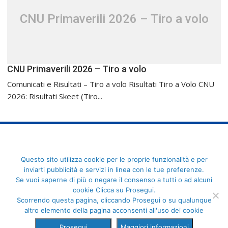
CNU Primaverili 2026 – Tiro a volo
CNU Primaverili 2026 – Tiro a volo
Comunicati e Risultati – Tiro a volo Risultati Tiro a Volo CNU
2026: Risultati Skeet (Tiro...
FederCUSI: Federazione Italiana dello Sport Universitario - Via
Questo sito utilizza cookie per le proprie funzionalità e per
Angelo Brofferio, 7 - 00195 Roma - C.F. 80109270589
inviarti pubblicità e servizi in linea con le tue preferenze.
Se vuoi saperne di più o negare il consenso a tutti o ad alcuni
cookie Clicca su Prosegui.
Scorrendo questa pagina, cliccando Prosegui o su qualunque
altro elemento della pagina acconsenti all'uso dei cookie
Prosegui
Maggiori informazioni