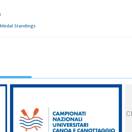
s
 Medal Standings
C