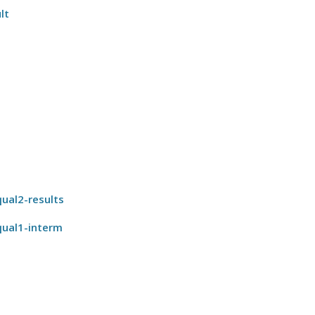
lt
ual2-results
qual1-interm