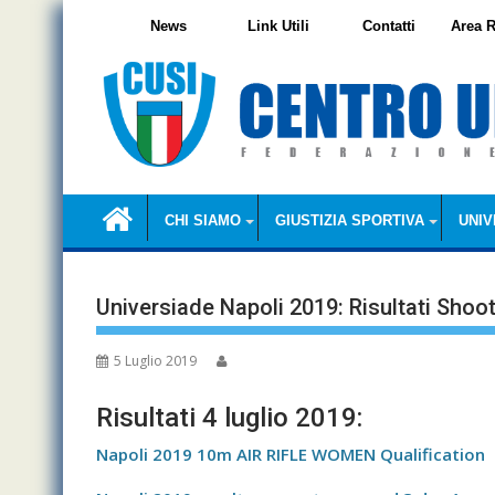
Skip
News
Link Utili
Contatti
Area R
to
content
CHI SIAMO
GIUSTIZIA SPORTIVA
UNIV
Universiade Napoli 2019: Risultati Shoo
5 Luglio 2019
Risultati 4 luglio 2019:
Napoli 2019 10m AIR RIFLE WOMEN Qualification