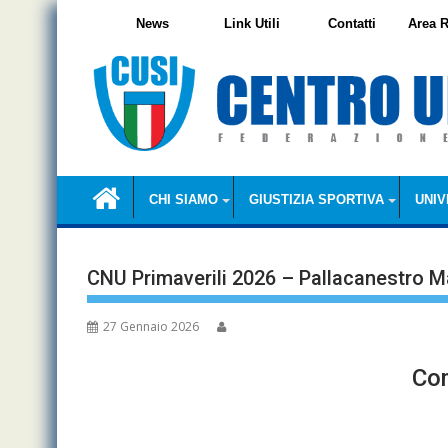
Skip
News
Link Utili
Contatti
Area R
to
content
CHI SIAMO
GIUSTIZIA SPORTIVA
UNIV
CNU Primaverili 2026 – Pallacanestro M
27 Gennaio 2026
Com