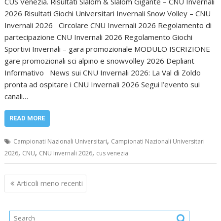
CUS Venezia. Risultati Slalom & Slalom Gigante – CNU Invernali
2026 Risultati Giochi Universitari Invernali Snow Volley – CNU
Invernali 2026 Circolare CNU Invernali 2026 Regolamento di
partecipazione CNU Invernali 2026 Regolamento Giochi
Sportivi Invernali – gara promozionale MODULO ISCRIZIONE
gare promozionali sci alpino e snowvolley 2026 Depliant
Informativo News sui CNU Invernali 2026: La Val di Zoldo
pronta ad ospitare i CNU Invernali 2026 Segui l’evento sui
canali…
READ MORE
,
Campionati Nazionali Universitari
Campionati Nazionali Universitari
,
,
,
2026
CNU
CNU Invernali 2026
cus venezia
Navigazione
Articoli meno recenti
articoli