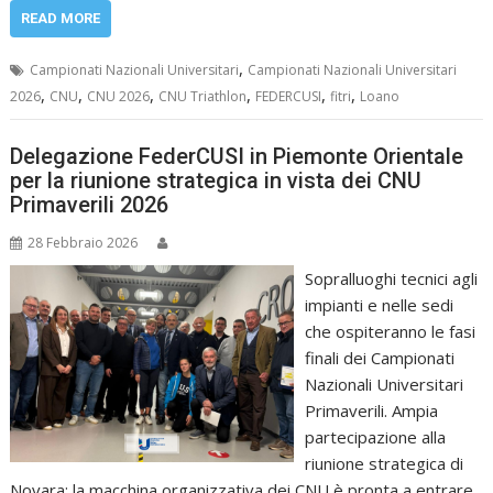
READ MORE
,
Campionati Nazionali Universitari
Campionati Nazionali Universitari
,
,
,
,
,
,
2026
CNU
CNU 2026
CNU Triathlon
FEDERCUSI
fitri
Loano
Delegazione FederCUSI in Piemonte Orientale
per la riunione strategica in vista dei CNU
Primaverili 2026
28 Febbraio 2026
Sopralluoghi tecnici agli
impianti e nelle sedi
che ospiteranno le fasi
finali dei Campionati
Nazionali Universitari
Primaverili. Ampia
partecipazione alla
riunione strategica di
Novara: la macchina organizzativa dei CNU è pronta a entrare