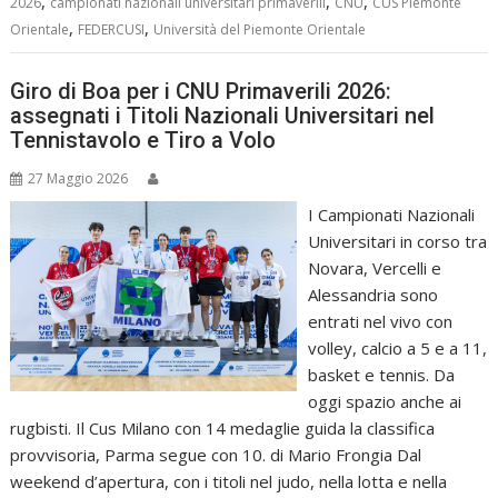
,
,
,
2026
campionati nazionali universitari primaverili
CNU
CUS Piemonte
,
,
Orientale
FEDERCUSI
Università del Piemonte Orientale
Giro di Boa per i CNU Primaverili 2026:
assegnati i Titoli Nazionali Universitari nel
Tennistavolo e Tiro a Volo
27 Maggio 2026
I Campionati Nazionali
Universitari in corso tra
Novara, Vercelli e
Alessandria sono
entrati nel vivo con
volley, calcio a 5 e a 11,
basket e tennis. Da
oggi spazio anche ai
rugbisti. Il Cus Milano con 14 medaglie guida la classifica
provvisoria, Parma segue con 10. di Mario Frongia Dal
weekend d’apertura, con i titoli nel judo, nella lotta e nella