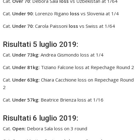
Cat.
Over 70
: Debora Sala
loss
vs Uzbekistan at 1/64
Cat.
Under 90
: Lorenzo Rigano
loss
vs Slovenia at 1/4
Cat.
Under 70
: Carola Paissoni
loss
vs Swiss at 1/64
Risultati 5 luglio 2019:
Cat.
Under 73kg
: Andrea Gismondo loss at 1/4
Cat.
Under 81kg:
Tiziano Falcone loss at Repechage Round 2
Cat.
Under 63kg:
Chiara Cacchione loss on Repechage Round
2
Cat.
Under 57kg
: Beatrice Brienza loss at 1/16
Risultati 6 luglio 2019:
Cat.
Open:
Debora Sala loss on 3 round