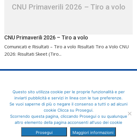
CNU Primaverili 2026 – Tiro a volo
CNU Primaverili 2026 – Tiro a volo
Comunicati e Risultati – Tiro a volo Risultati Tiro a Volo CNU
2026: Risultati Skeet (Tiro...
FederCUSI: Federazione Italiana dello Sport Universitario - Via
Questo sito utilizza cookie per le proprie funzionalità e per
Angelo Brofferio, 7 - 00195 Roma - C.F. 80109270589
inviarti pubblicità e servizi in linea con le tue preferenze.
Se vuoi saperne di più o negare il consenso a tutti o ad alcuni
cookie Clicca su Prosegui.
Scorrendo questa pagina, cliccando Prosegui o su qualunque
altro elemento della pagina acconsenti all'uso dei cookie
Prosegui
Maggiori informazioni