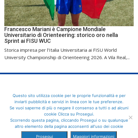
Francesco Mariani è Campione Mondiale
Universitario di Orienteering: storico oro nella
Sprint ai FISU WUC
Storica impresa per l’Italia Universitaria ai FISU World
University Championship di Orienteering 2026. A Vila Real,...
FederCUSI: Federazione Italiana dello Sport Universitario - Via
Questo sito utilizza cookie per le proprie funzionalità e per
Angelo Brofferio, 7 - 00195 Roma - C.F. 80109270589
inviarti pubblicità e servizi in linea con le tue preferenze.
Se vuoi saperne di più o negare il consenso a tutti o ad alcuni
cookie Clicca su Prosegui.
Scorrendo questa pagina, cliccando Prosegui o su qualunque
altro elemento della pagina acconsenti all'uso dei cookie
Prosegui
Maggiori informazioni