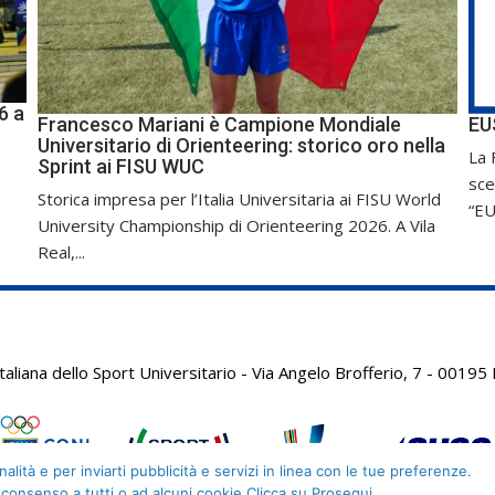
6 a
Francesco Mariani è Campione Mondiale
EU
Universitario di Orienteering: storico oro nella
La 
Sprint ai FISU WUC
sce
Storica impresa per l’Italia Universitaria ai FISU World
“EU
University Championship di Orienteering 2026. A Vila
Real,...
aliana dello Sport Universitario - Via Angelo Brofferio, 7 - 001
alità e per inviarti pubblicità e servizi in linea con le tue preferenze.
 consenso a tutti o ad alcuni cookie Clicca su Prosegui.