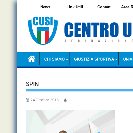
Skip
News
Link Utili
Contatti
Area R
to
content
CHI SIAMO
GIUSTIZIA SPORTIVA
UNIV
SPIN
24 Ottobre 2018