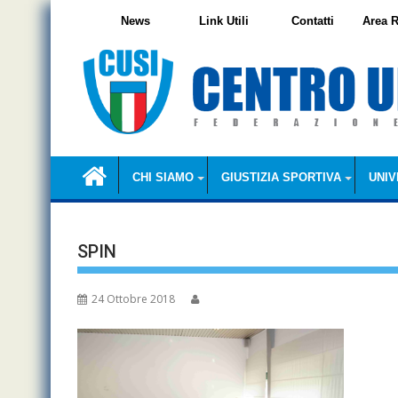
Skip
News
Link Utili
Contatti
Area R
to
content
CHI SIAMO
GIUSTIZIA SPORTIVA
UNIV
SPIN
24 Ottobre 2018