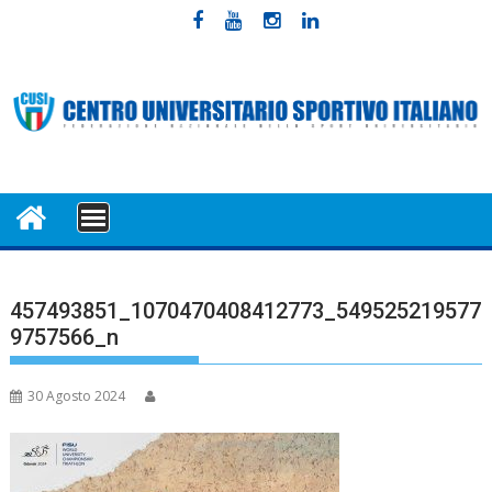
Skip
to
content
MENU
457493851_1070470408412773_549525219577
9757566_n
30 Agosto 2024