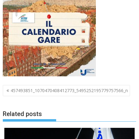
Navigazione
457493851_1070470408412773_5495252195779757566_n
articoli
Related posts