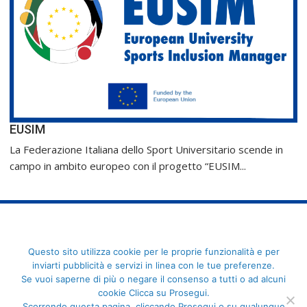
EUSIM
La Federazione Italiana dello Sport Universitario scende in
campo in ambito europeo con il progetto “EUSIM...
FederCUSI: Federazione Italiana dello Sport Universitario - Via
Questo sito utilizza cookie per le proprie funzionalità e per
Angelo Brofferio, 7 - 00195 Roma - C.F. 80109270589
inviarti pubblicità e servizi in linea con le tue preferenze.
Se vuoi saperne di più o negare il consenso a tutti o ad alcuni
cookie Clicca su Prosegui.
Scorrendo questa pagina, cliccando Prosegui o su qualunque