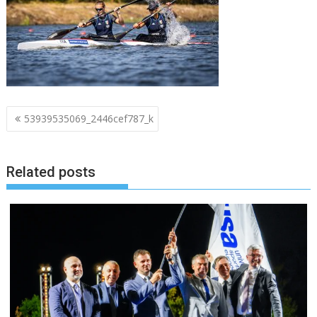
Navigazione
53939535069_2446cef787_k
articoli
Related posts