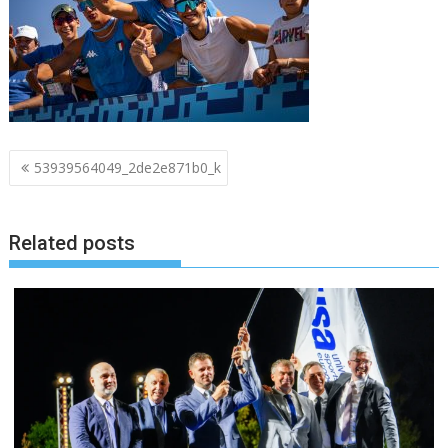
Navigazione
53939564049_2de2e871b0_k
articoli
Related posts