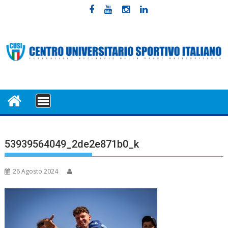
Skip
to
content
MENU
53939564049_2de2e871b0_k
26 Agosto 2024