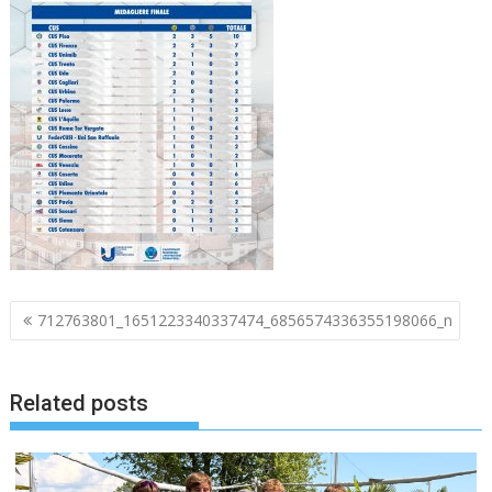
Navigazione
712763801_1651223340337474_6856574336355198066_n
articoli
Related posts