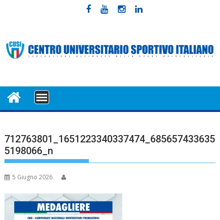
Skip
to
content
MENU
712763801_1651223340337474_685657433635
5198066_n
5 Giugno 2026