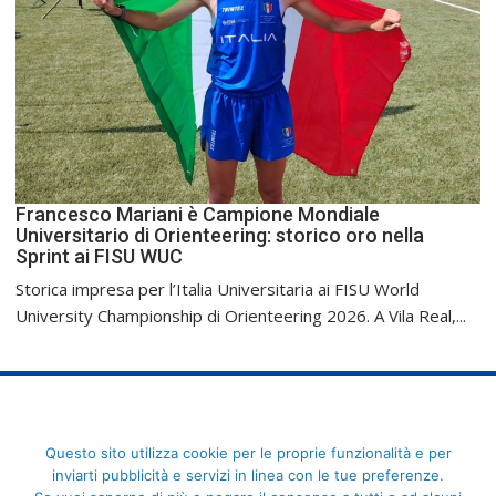
Francesco Mariani è Campione Mondiale
Universitario di Orienteering: storico oro nella
Sprint ai FISU WUC
Storica impresa per l’Italia Universitaria ai FISU World
University Championship di Orienteering 2026. A Vila Real,...
FederCUSI: Federazione Italiana dello Sport Universitario - Via
Questo sito utilizza cookie per le proprie funzionalità e per
Angelo Brofferio, 7 - 00195 Roma - C.F. 80109270589
inviarti pubblicità e servizi in linea con le tue preferenze.