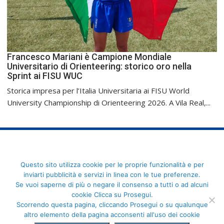
Francesco Mariani è Campione Mondiale
Universitario di Orienteering: storico oro nella
Sprint ai FISU WUC
Storica impresa per l’Italia Universitaria ai FISU World
University Championship di Orienteering 2026. A Vila Real,...
FederCUSI: Federazione Italiana dello Sport Universitario - Via
Questo sito utilizza cookie per le proprie funzionalità e per
Angelo Brofferio, 7 - 00195 Roma - C.F. 80109270589
inviarti pubblicità e servizi in linea con le tue preferenze.
Se vuoi saperne di più o negare il consenso a tutti o ad alcuni
cookie Clicca su Prosegui.
Scorrendo questa pagina, cliccando Prosegui o su qualunque
altro elemento della pagina acconsenti all'uso dei cookie