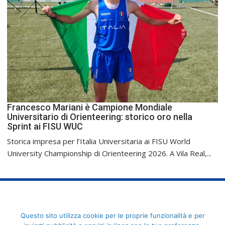
Francesco Mariani è Campione Mondiale
Universitario di Orienteering: storico oro nella
Sprint ai FISU WUC
Storica impresa per l’Italia Universitaria ai FISU World
University Championship di Orienteering 2026. A Vila Real,...
FederCUSI: Federazione Italiana dello Sport Universitario - Via
Questo sito utilizza cookie per le proprie funzionalità e per
Angelo Brofferio, 7 - 00195 Roma - C.F. 80109270589