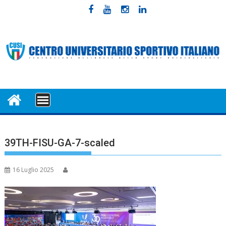
Skip
to
content
MENU
39TH-FISU-GA-7-scaled
16 Luglio 2025