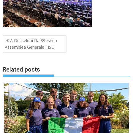
Navigazione
A Dusseldorf la 39esima
articoli
Assemblea Generale FISU
Related posts