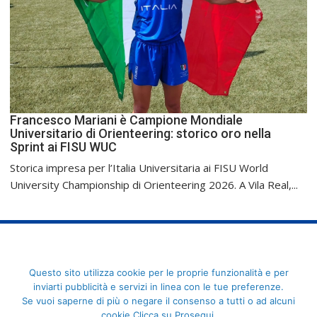
Francesco Mariani è Campione Mondiale
Universitario di Orienteering: storico oro nella
Sprint ai FISU WUC
Storica impresa per l’Italia Universitaria ai FISU World
University Championship di Orienteering 2026. A Vila Real,...
FederCUSI: Federazione Italiana dello Sport Universitario - Via
Questo sito utilizza cookie per le proprie funzionalità e per
Angelo Brofferio, 7 - 00195 Roma - C.F. 80109270589
inviarti pubblicità e servizi in linea con le tue preferenze.
Se vuoi saperne di più o negare il consenso a tutti o ad alcuni
cookie Clicca su Prosegui.