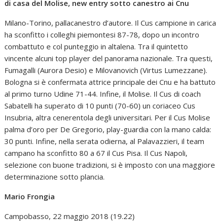
di casa del Molise, new entry sotto canestro ai Cnu
Milano-Torino, pallacanestro d’autore. Il Cus campione in carica
ha sconfitto i colleghi piemontesi 87-78, dopo un incontro
combattuto e col punteggio in altalena. Tra il quintetto
vincente alcuni top player del panorama nazionale. Tra questi,
Fumagalli (Aurora Desio) e Milovanovich (Virtus Lumezzane).
Bologna si è confermata attrice principale dei Cnu e ha battuto
al primo turno Udine 71-44. Infine, il Molise. Il Cus di coach
Sabatelli ha superato di 10 punti (70-60) un coriaceo Cus
Insubria, altra cenerentola degli universitari. Per il Cus Molise
palma d’oro per De Gregorio, play-guardia con la mano calda:
30 punti. Infine, nella serata odierna, al Palavazzieri, il team
campano ha sconfitto 80 a 67 il Cus Pisa. Il Cus Napoli,
selezione con buone tradizioni, si è imposto con una maggiore
determinazione sotto plancia.
Mario Frongia
Campobasso, 22 maggio 2018 (19.22)