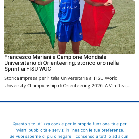
Francesco Mariani è Campione Mondiale
Universitario di Orienteering: storico oro nella
Sprint ai FISU WUC
Storica impresa per l’Italia Universitaria ai FISU World
University Championship di Orienteering 2026. A Vila Real,...
FederCUSI: Federazione Italiana dello Sport Universitario - Via
Questo sito utilizza cookie per le proprie funzionalità e per
Angelo Brofferio, 7 - 00195 Roma - C.F. 80109270589
inviarti pubblicità e servizi in linea con le tue preferenze.
Se vuoi saperne di più o negare il consenso a tutti o ad alcuni