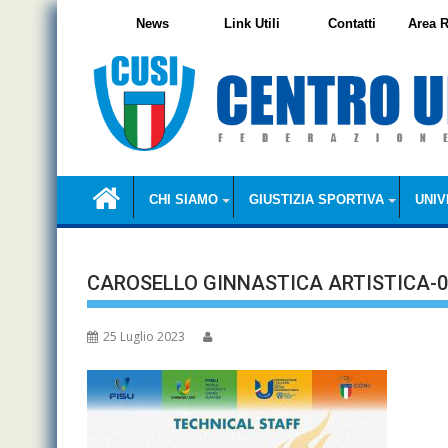
Skip
News
Link Utili
Contatti
Area R
to
content
CHI SIAMO
GIUSTIZIA SPORTIVA
UNIV
CAROSELLO GINNASTICA ARTISTICA-0
25 Luglio 2023