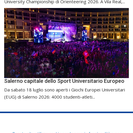
University Championship di Orienteering 2026. A Vila Real,...
Salerno capitale dello Sport Universitario Europeo
Da sabato 18 luglio sono aperti i Giochi Europei Universitari
(EUG) di Salerno 2026: 4000 studenti-atleti...
FederCUSI: Federazione Italiana dello Sport Universitario - Via