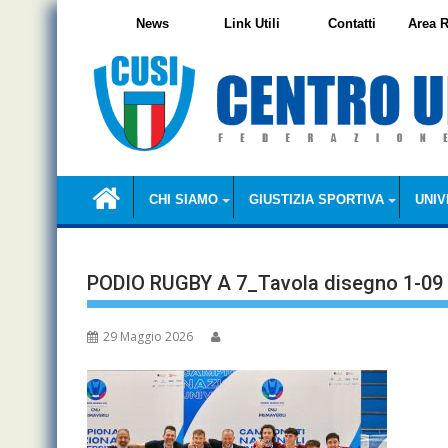
Skip
News
Link Utili
Contatti
Area R
to
content
CHI SIAMO
GIUSTIZIA SPORTIVA
UNIV
PODIO RUGBY A 7_Tavola disegno 1-09
29 Maggio 2026