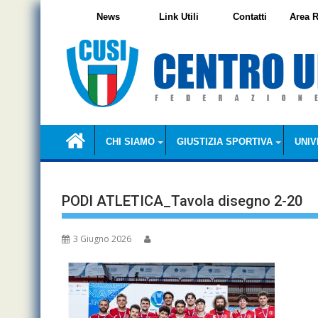
Skip
News
Link Utili
Contatti
Area R
to
content
CHI SIAMO
GIUSTIZIA SPORTIVA
UNIV
PODI ATLETICA_Tavola disegno 2-20
3 Giugno 2026