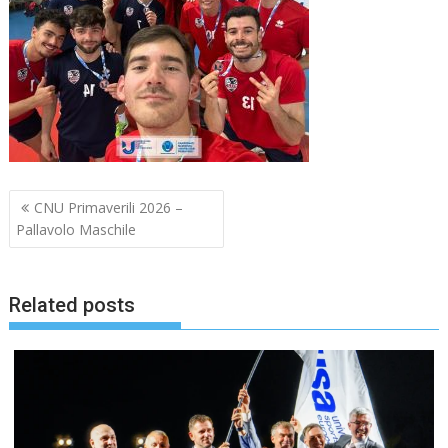
Navigazione
CNU Primaverili 2026 –
articoli
Pallavolo Maschile
Related posts