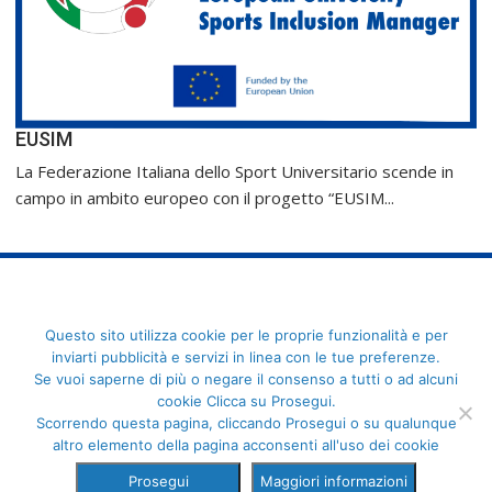
EUSIM
La Federazione Italiana dello Sport Universitario scende in
campo in ambito europeo con il progetto “EUSIM...
FederCUSI: Federazione Italiana dello Sport Universitario - Via
Questo sito utilizza cookie per le proprie funzionalità e per
Angelo Brofferio, 7 - 00195 Roma - C.F. 80109270589
inviarti pubblicità e servizi in linea con le tue preferenze.
Se vuoi saperne di più o negare il consenso a tutti o ad alcuni
cookie Clicca su Prosegui.
Scorrendo questa pagina, cliccando Prosegui o su qualunque
altro elemento della pagina acconsenti all'uso dei cookie
Prosegui
Maggiori informazioni