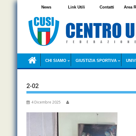
Skip
News
Link Utili
Contatti
Area R
to
content
CHI SIAMO
GIUSTIZIA SPORTIVA
UNIV
2-02
4 Dicembre 2025