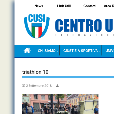
Skip
News
Link Utili
Contatti
Area R
to
content
CHI SIAMO
GIUSTIZIA SPORTIVA
UNIV
triathlon 10
2 Settembre 2018