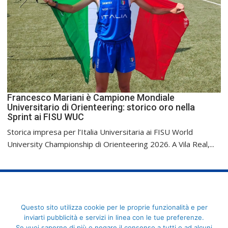
Francesco Mariani è Campione Mondiale
Universitario di Orienteering: storico oro nella
Sprint ai FISU WUC
Storica impresa per l’Italia Universitaria ai FISU World
University Championship di Orienteering 2026. A Vila Real,...
FederCUSI: Federazione Italiana dello Sport Universitario - Via
Questo sito utilizza cookie per le proprie funzionalità e per
Angelo Brofferio, 7 - 00195 Roma - C.F. 80109270589
inviarti pubblicità e servizi in linea con le tue preferenze.
Se vuoi saperne di più o negare il consenso a tutti o ad alcuni