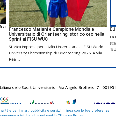
6 a
Francesco Mariani è Campione Mondiale
EU
Universitario di Orienteering: storico oro nella
La 
Sprint ai FISU WUC
sce
Storica impresa per l’Italia Universitaria ai FISU World
“EU
University Championship di Orienteering 2026. A Vila
Real,...
aliana dello Sport Universitario - Via Angelo Brofferio, 7 - 001
alità e per inviarti pubblicità e servizi in linea con le tue preferenze.
 consenso a tutti o ad alcuni cookie Clicca su Prosegui.