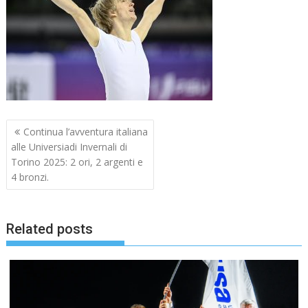
Navigazione
Continua l’avventura italiana
articoli
alle Universiadi Invernali di
Torino 2025: 2 ori, 2 argenti e
4 bronzi.
Related posts