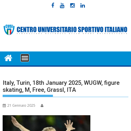
Skip
to
content
MENU
Italy, Turin, 18th January 2025, WUGW, figure
skating, M, Free, Grassl, ITA
21 Gennaio 2025