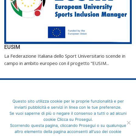
EUSIM
La Federazione Italiana dello Sport Universitario scende in
campo in ambito europeo con il progetto “EUSIM...
FederCUSI: Federazione Italiana dello Sport Universitario - Via
Questo sito utilizza cookie per le proprie funzionalità e per
Angelo Brofferio, 7 - 00195 Roma - C.F. 80109270589
inviarti pubblicità e servizi in linea con le tue preferenze.
Se vuoi saperne di più o negare il consenso a tutti o ad alcuni
cookie Clicca su Prosegui.
Scorrendo questa pagina, cliccando Prosegui o su qualunque
altro elemento della pagina acconsenti all'uso dei cookie