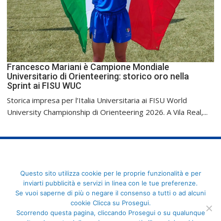
Francesco Mariani è Campione Mondiale
Universitario di Orienteering: storico oro nella
Sprint ai FISU WUC
Storica impresa per l’Italia Universitaria ai FISU World
University Championship di Orienteering 2026. A Vila Real,...
FederCUSI: Federazione Italiana dello Sport Universitario - Via
Questo sito utilizza cookie per le proprie funzionalità e per
Angelo Brofferio, 7 - 00195 Roma - C.F. 80109270589
inviarti pubblicità e servizi in linea con le tue preferenze.
Se vuoi saperne di più o negare il consenso a tutti o ad alcuni
cookie Clicca su Prosegui.
Scorrendo questa pagina, cliccando Prosegui o su qualunque