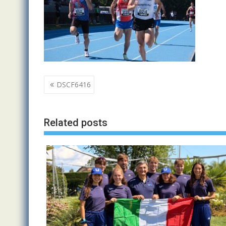
Navigazione
DSCF6416
articoli
Related posts