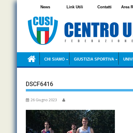
Skip
News
Link Utili
Contatti
Area R
to
content
CHI SIAMO
GIUSTIZIA SPORTIVA
UNIV
DSCF6416
26 Giugno 2023