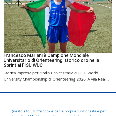
Francesco Mariani è Campione Mondiale
Universitario di Orienteering: storico oro nella
Sprint ai FISU WUC
Storica impresa per l’Italia Universitaria ai FISU World
University Championship di Orienteering 2026. A Vila Real,...
FederCUSI: Federazione Italiana dello Sport Universitario - Via
Questo sito utilizza cookie per le proprie funzionalità e per
Angelo Brofferio, 7 - 00195 Roma - C.F. 80109270589