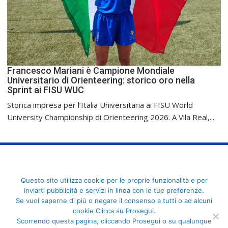
Francesco Mariani è Campione Mondiale
Universitario di Orienteering: storico oro nella
Sprint ai FISU WUC
Storica impresa per l’Italia Universitaria ai FISU World
University Championship di Orienteering 2026. A Vila Real,...
FederCUSI: Federazione Italiana dello Sport Universitario - Via
Questo sito utilizza cookie per le proprie funzionalità e per
Angelo Brofferio, 7 - 00195 Roma - C.F. 80109270589
inviarti pubblicità e servizi in linea con le tue preferenze.
Se vuoi saperne di più o negare il consenso a tutti o ad alcuni
cookie Clicca su Prosegui.
Scorrendo questa pagina, cliccando Prosegui o su qualunque