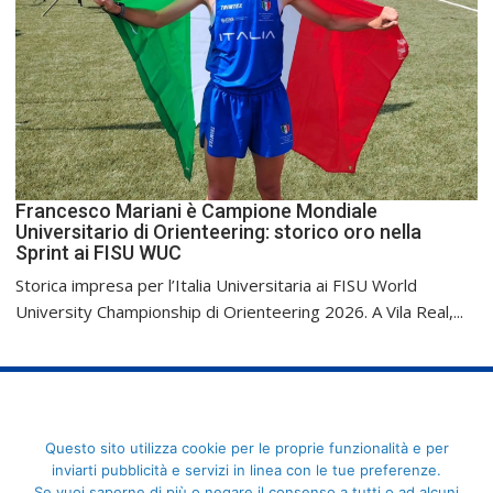
Francesco Mariani è Campione Mondiale
Universitario di Orienteering: storico oro nella
Sprint ai FISU WUC
Storica impresa per l’Italia Universitaria ai FISU World
University Championship di Orienteering 2026. A Vila Real,...
FederCUSI: Federazione Italiana dello Sport Universitario - Via
Questo sito utilizza cookie per le proprie funzionalità e per
Angelo Brofferio, 7 - 00195 Roma - C.F. 80109270589
inviarti pubblicità e servizi in linea con le tue preferenze.
Se vuoi saperne di più o negare il consenso a tutti o ad alcuni