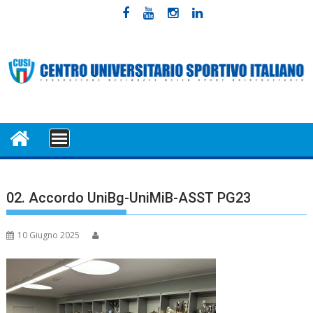
Skip
to
content
MENU
02. Accordo UniBg-UniMiB-ASST PG23
10 Giugno 2025