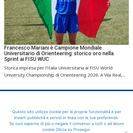
Francesco Mariani è Campione Mondiale
Universitario di Orienteering: storico oro nella
Sprint ai FISU WUC
Storica impresa per l’Italia Universitaria ai FISU World
University Championship di Orienteering 2026. A Vila Real,...
FederCUSI: Federazione Italiana dello Sport Universitario - Via
Questo sito utilizza cookie per le proprie funzionalità e per
Angelo Brofferio, 7 - 00195 Roma - C.F. 80109270589
inviarti pubblicità e servizi in linea con le tue preferenze.
Se vuoi saperne di più o negare il consenso a tutti o ad alcuni
cookie Clicca su Prosegui.