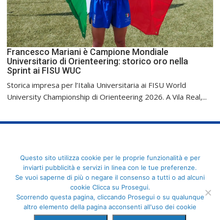
Francesco Mariani è Campione Mondiale
Universitario di Orienteering: storico oro nella
Sprint ai FISU WUC
Storica impresa per l’Italia Universitaria ai FISU World
University Championship di Orienteering 2026. A Vila Real,...
FederCUSI: Federazione Italiana dello Sport Universitario - Via
Questo sito utilizza cookie per le proprie funzionalità e per
Angelo Brofferio, 7 - 00195 Roma - C.F. 80109270589
inviarti pubblicità e servizi in linea con le tue preferenze.
Se vuoi saperne di più o negare il consenso a tutti o ad alcuni
cookie Clicca su Prosegui.
Scorrendo questa pagina, cliccando Prosegui o su qualunque
altro elemento della pagina acconsenti all'uso dei cookie