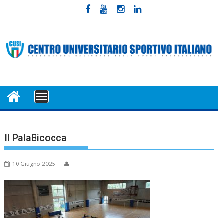
Skip
to
content
MENU
Il PalaBicocca
10 Giugno 2025