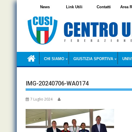
Skip
News
Link Utili
Contatti
Area R
to
content
CHI SIAMO
GIUSTIZIA SPORTIVA
UNIV
IMG-20240706-WA0174
7 Luglio 2024