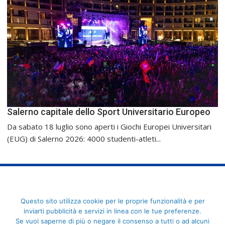
Salerno capitale dello Sport Universitario Europeo
Da sabato 18 luglio sono aperti i Giochi Europei Universitari
(EUG) di Salerno 2026: 4000 studenti-atleti...
FederCUSI: Federazione Italiana dello Sport Universitario - Via
Questo sito utilizza cookie per le proprie funzionalità e per
Angelo Brofferio, 7 - 00195 Roma - C.F. 80109270589
inviarti pubblicità e servizi in linea con le tue preferenze.
Se vuoi saperne di più o negare il consenso a tutti o ad alcuni