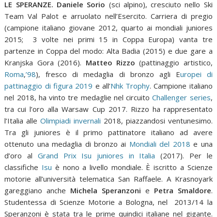
LE SPERANZE.
Daniele Sorio
(sci alpino), cresciuto nello Ski
Team Val Palot e arruolato nell’Esercito. Carriera di pregio
(campione italiano giovane 2012, quarto ai mondiali juniores
2015; 3 volte nei primi 15 in Coppa Europa) vanta tre
partenze in Coppa del modo: Alta Badia (2015) e due gare a
Kranjska Gora (2016).
Matteo Rizzo
(pattinaggio artistico,
Roma
,
’98
), fresco di medaglia di bronzo agli E
uropei di
pattinaggio di figura 2019
e all’
Nhk Trophy
. Campione italiano
nel 2018, ha vinto tre medaglie nel circuito
Challenger series
,
tra cui l’oro alla Warsaw Cup 2017. Rizzo ha rappresentato
l’Italia alle
Olimpiadi invernali
2018, piazzandosi ventunesimo.
Tra gli juniores è il primo pattinatore italiano ad avere
ottenuto una medaglia di bronzo ai
Mondiali del 2018
e una
d’oro al
Grand Prix Isu juniores in Italia
(2017). Per le
classifiche
Isu
è nono a livello mondiale. È iscritto a Scienze
motorie all’università telematica San Raffaele. A Krasnoyark
gareggiano anche
Michela Speranzoni
e
Petra Smaldore
.
Studentessa di Scienze Motorie a Bologna, nel 2013/14 la
Speranzoni è stata tra le prime quindici italiane nel gigante.