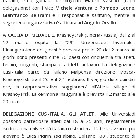
Italiano) ed è guidata dal dirigente
Mauro Nasciuti
(capo
delegazione) con i vice
Michele Ventura
e
Pompeo Leone
.
Gianfranco Beltrami
è il responsabile sanitario, mentre la
segreteria organizzativa è affidata ad
Angelo Orsillo
.
A CACCIA DI MEDAGLIE.
Krasnoyarsk (Siberia-Russia) dal 2 al
12 marzo ospita la “29° Universiade Invernale”.
L’inaugurazione dei giochi è prevista per le 20 del 2 marzo. Ai
giochi sono presenti oltre 70 paesi con cinquemila tra atleti,
tecnici, dirigenti, stampa e addetti ai lavori. La delegazione
Cusi-Italia parte da Milano Malpensa direzione Mosca-
Krasnoyarsk tra il 26 e il 27 febbraio. Il viaggio dura quindici
ore, la rappresentativa soggiornerà all’Atleta Village di
Krasnoyarsk. La cerimonia inaugurale è prevista il 2 marzo alle
20 locali.
DELEGAZIONE CUSI-ITALIA
.
GLI ATLETI
. Alle Universiadi
possono partecipare atleti dai 18 ai 25 anni, regolarmente
iscritti a una università italiana o straniera. L’atleta azzurro più
giovane è Luca Picinini (sci alpino, Bolzano, ’00), studente di