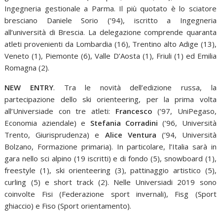
Ingegneria gestionale a Parma. Il più quotato è lo sciatore
bresciano Daniele Sorio (’94), iscritto a Ingegneria
all’università di Brescia. La delegazione comprende quaranta
atleti provenienti da Lombardia (16), Trentino alto Adige (13),
Veneto (1), Piemonte (6), Valle D’Aosta (1), Friuli (1) ed Emilia
Romagna (2).
NEW ENTRY
. Tra le novità dell’edizione russa, la
partecipazione dello ski orienteering, per la prima volta
all’Universiade con tre atleti:
Francesco
(’97, UniPegaso,
Economia aziendale) e
Stefania Corradini
(’96, Università
Trento, Giurisprudenza) e
Alice Ventura
(’94, Università
Bolzano, Formazione primaria). In particolare, l’Italia sarà in
gara nello sci alpino (19 iscritti) e di fondo (5), snowboard (1),
freestyle (1), ski orienteering (3), pattinaggio artistico (5),
curling (5) e short track (2). Nelle Universiadi 2019 sono
coinvolte Fisi (Federazione sport invernali), Fisg (Sport
ghiaccio) e Fiso (Sport orientamento).