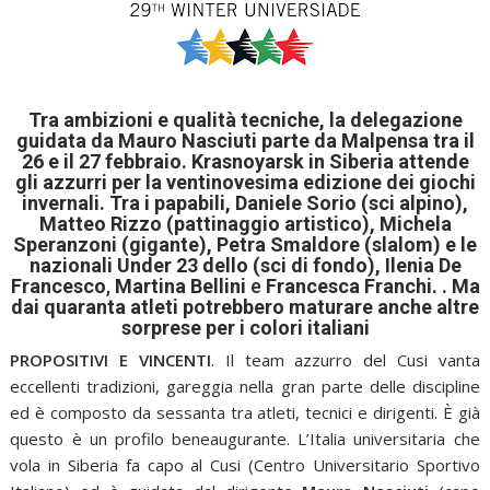
Tra ambizioni e qualità tecniche, la delegazione
guidata da Mauro Nasciuti parte da Malpensa tra il
26 e il 27 febbraio. Krasnoyarsk in Siberia attende
gli azzurri per la ventinovesima edizione dei giochi
invernali. Tra i papabili, Daniele Sorio (sci alpino),
Matteo Rizzo (pattinaggio artistico), Michela
Speranzoni (gigante), Petra Smaldore (slalom) e le
nazionali Under 23 dello (sci di fondo), Ilenia De
Francesco
,
Martina Bellini
e
Francesca Franchi.
. Ma
dai quaranta atleti potrebbero maturare anche altre
sorprese per i colori italiani
PROPOSITIVI E VINCENTI
. Il team azzurro del Cusi vanta
eccellenti tradizioni, gareggia nella gran parte delle discipline
ed è composto da sessanta tra atleti, tecnici e dirigenti. È già
questo è un profilo beneaugurante. L’Italia universitaria che
vola in Siberia fa capo al Cusi (Centro Universitario Sportivo