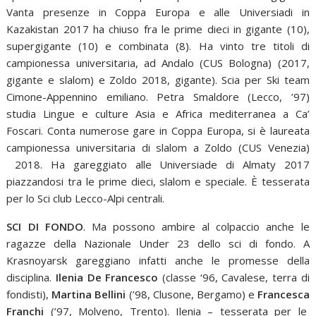
Vanta presenze in Coppa Europa e alle Universiadi in
Kazakistan 2017 ha chiuso fra le prime dieci in gigante (10),
supergigante (10) e combinata (8). Ha vinto tre titoli di
campionessa universitaria, ad Andalo (CUS Bologna) (2017,
gigante e slalom) e Zoldo 2018, gigante). Scia per Ski team
Cimone-Appennino emiliano. Petra Smaldore (Lecco, ’97)
studia Lingue e culture Asia e Africa mediterranea a Ca’
Foscari. Conta numerose gare in Coppa Europa, si è laureata
campionessa universitaria di slalom a Zoldo (CUS Venezia)
2018. Ha gareggiato alle Universiade di Almaty 2017
piazzandosi tra le prime dieci, slalom e speciale. È tesserata
per lo Sci club Lecco-Alpi centrali.
SCI DI FONDO
. Ma possono ambire al colpaccio anche le
ragazze della Nazionale Under 23 dello sci di fondo. A
Krasnoyarsk gareggiano infatti anche le promesse della
disciplina.
Ilenia De Francesco
(classe ‘96, Cavalese, terra di
fondisti),
Martina Bellini
(’98, Clusone, Bergamo) e
Francesca
Franchi
(’97, Molveno, Trento). Ilenia – tesserata per le