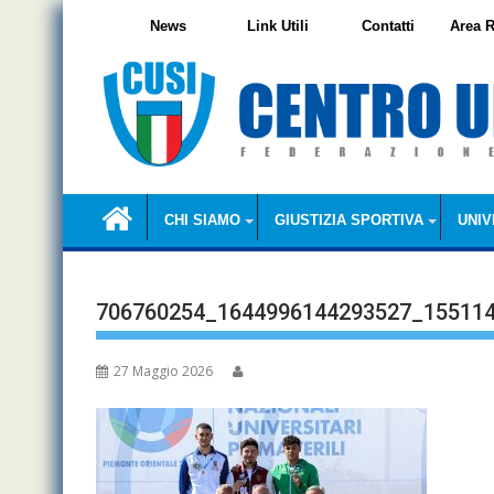
Skip
News
Link Utili
Contatti
Area R
to
content
CHI SIAMO
GIUSTIZIA SPORTIVA
UNIV
706760254_1644996144293527_15511
27 Maggio 2026