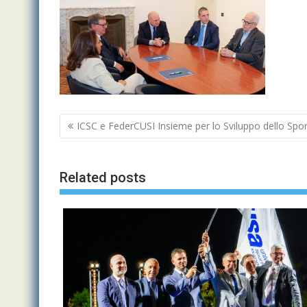
Navigazione
ICSC e FederCUSI Insieme per lo Sviluppo dello Spor
articoli
Related posts